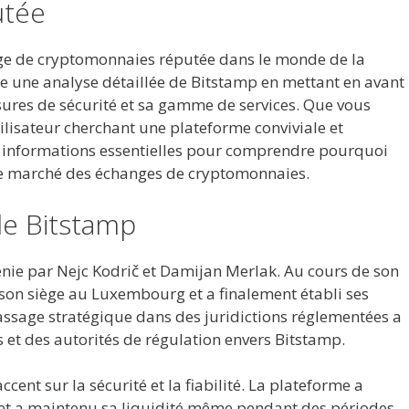
utée
ge de cryptomonnaies réputée dans le monde de la
e une analyse détaillée de Bitstamp en mettant en avant
esures de sécurité et sa gamme de services. Que vous
lisateur cherchant une plateforme conviviale et
les informations essentielles pour comprendre pourquoi
le marché des échanges de cryptomonnaies.
de Bitstamp
énie par Nejc Kodrič et Damijan Merlak. Au cours de son
son siège au Luxembourg et a finalement établi ses
ssage stratégique dans des juridictions réglementées a
s et des autorités de régulation envers Bitstamp.
ccent sur la sécurité et la fiabilité. La plateforme a
 et a maintenu sa liquidité même pendant des périodes