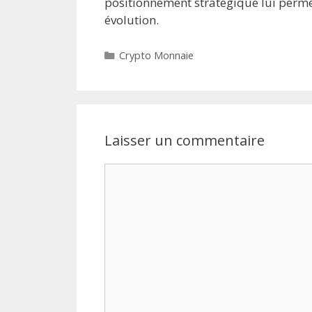
positionnement stratégique lui perm
évolution.
Catégories
Crypto Monnaie
Laisser un commentaire
Commentaire